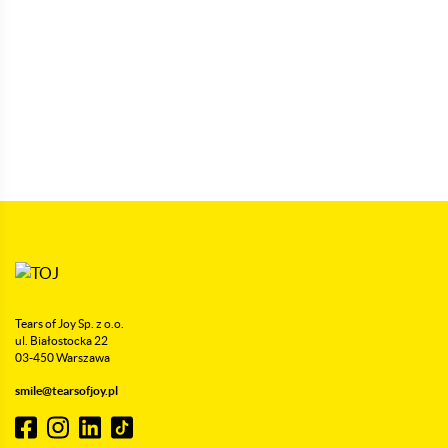
Tears of Joy Sp. z o.o.
ul. Białostocka 22
03-450 Warszawa
smile@tearsofjoy.pl