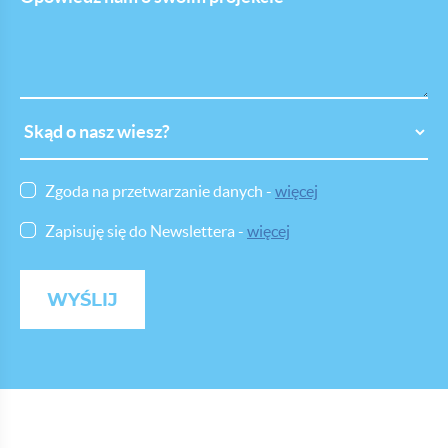
nam
o
swoim
projekcie
Skąd
o
nasz
wiesz
Zgoda na przetwarzanie danych -
więcej
Zapisuję się do Newslettera -
więcej