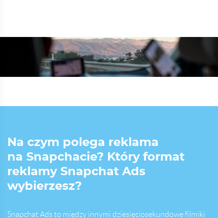
Na czym polega reklama
na Snapchacie? Który format
reklamy Snapchat Ads
wybierzesz?
Snapchat Ads to między innymi dziesięciosekundowe filmiki