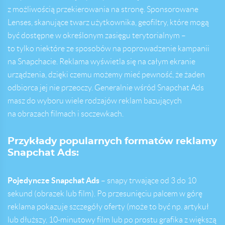
z możliwością przekierowania na stronę. Sponsorowane
Lenses, skanujące twarz użytkownika, geofiltry, które mogą
być dostępne w określonym zasięgu terytorialnym –
to tylko niektóre ze sposobów na poprowadzenie kampanii
na Snapchacie. Reklama wyświetla się na całym ekranie
urządzenia, dzięki czemu możemy mieć pewność, że żaden
odbiorca jej nie przeoczy. Generalnie wśród Snapchat Ads
masz do wyboru wiele rodzajów reklam bazujących
na obrazach filmach i soczewkach.
Przykłady popularnych formatów reklamy
Snapchat Ads:
Pojedyncze Snapchat Ads
– snapy trwające od 3 do 10
sekund (obrazek lub film). Po przesunięciu palcem w górę
reklama pokazuje szczegóły oferty (może to być np. artykuł
lub dłuższy, 10-minutowy film lub po prostu grafika z większą