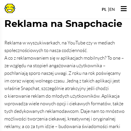
Przejdź
Otwó
do
PL
EN
men
Reklama na Snapchacie
Reklama w wyszukiwarkach, na YouTube czy w mediach
społecznościowych to nasza codzienność.
A co z reklamowaniem się w aplikacjach mobilnych? To one –
ze względu na stopień angażowania użytkownika –
pochłaniają sporo naszej uwagi. Z roku na rok poświęcamy
im coraz więcej wolnego czasu. Jedną z takich aplikacji jest
właśnie Snapchat, szczególnie atrakcyjny jeśli chodzi
o kierowanie reklam do młodych użytkowników. Aplikacja
wprowadza wiele nowych opcji i ciekawych formatów, także
tych dedykowanych reklamodawcom. Daje nam to mnóstwo
możliwości tworzenia ciekawej, kreatywnej i oryginalnej
reklamy, a co za tym idzie – budowania świadomości marki