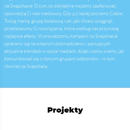
na Snapchacie. O tym, co dokładnie możemy zaoferować,
opowiedzą Ci nasi mediowcy. Gdy już lepiej poznamy Ciebie,
Twoją markę, grupę docelową i cel, jaki chcesz osiągnąć,
przedstawimy Ci rozwiązania, które według nas przyniosą
najlepsze efekty. W prowadzeniu kampanii na Snapchacie
opieramy się na własnym doświadczeniu i panujących
aktualnie trendach w social mediach, dzięki czemu wiemy, jak
komunikować się z różnymi grupami odbiorców – w tym
również ze Snapchata.
Projekty