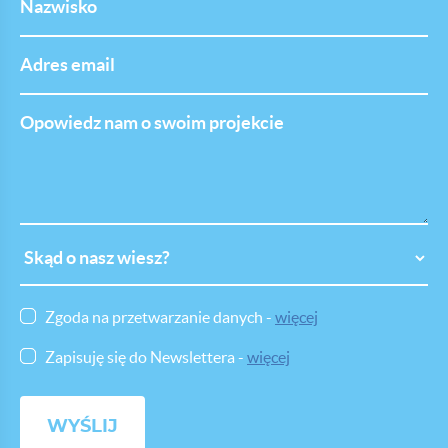
Adres
email
Opowiedz
nam
o
swoim
projekcie
Skąd
o
nasz
wiesz
Zgoda na przetwarzanie danych -
więcej
Zapisuję się do Newslettera -
więcej