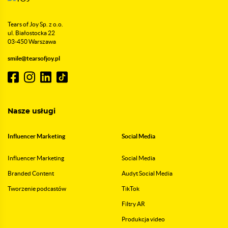
Tears of Joy Sp. z o.o.
ul. Białostocka 22
03-450 Warszawa
smile@tearsofjoy.pl
Nasze usługi
Influencer Marketing
Social Media
Influencer Marketing
Social Media
Branded Content
Audyt Social Media
Tworzenie podcastów
TikTok
Filtry AR
Produkcja video