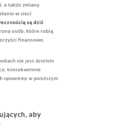
, a także zmiany
łanie w sieci
ecznością są dziś
rona osób, które robią
korzyści finansowe.
ediach nie jest dziełem
raca, konsekwentne
ych opowiemy w poniższym
ujących, aby
?