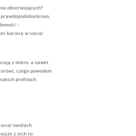
iona obserwujących?
że prawdopodobieństwo,
adomość –
ić karierę w social
cują z mikro, a nawet
atorów), czego powodem
takich profilach.
social mediach
ejsze z nich to: