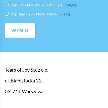
wiesz
Zgoda na przetwarzanie danych -
więcej
Zapisuję się do Newslettera -
więcej
Tears of Joy Sp. z o.o.
ul. Białostocka 22
03-741 Warszawa