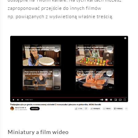
zaproponować przejście do innych filmów
np. powiązanych z wyświetloną właśnie treścią.
Miniatury a film wideo