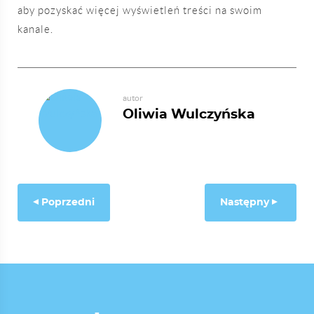
aby pozyskać więcej wyświetleń treści na swoim
kanale.
autor
Oliwia Wulczyńska
Poprzedni
Następny