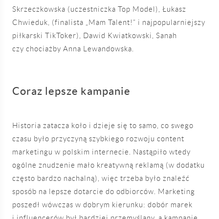
Skrzeczkowska (uczestniczka Top Model), Łukasz
Chwieduk, (finalista „Mam Talent!” i najpopularniejszy
piłkarski TikToker), Dawid Kwiatkowski, Sanah
czy chociażby Anna Lewandowska.
Coraz lepsze kampanie
Historia zatacza koło i dzieje się to samo, co swego
czasu było przyczyną szybkiego rozwoju content
marketingu w polskim internecie. Nastąpiło wtedy
ogólne znudzenie mało kreatywną reklamą (w dodatku
często bardzo nachalną), więc trzeba było znaleźć
sposób na lepsze dotarcie do odbiorców. Marketing
poszedł wówczas w dobrym kierunku: dobór marek
i influencerów był bardziej przemyślany, a kampanie