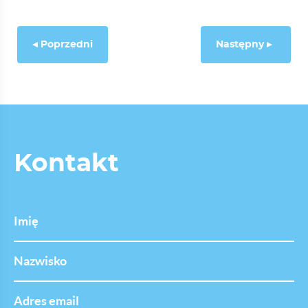
Poprzedni
Następny
Kontakt
Imię
Nazwisko
Adres
email