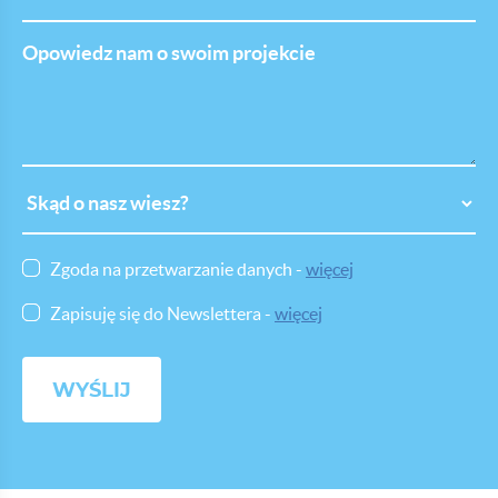
Opowiedz
nam
o
swoim
projekcie
Skąd
o
nasz
wiesz
Zgoda na przetwarzanie danych -
więcej
Zapisuję się do Newslettera -
więcej