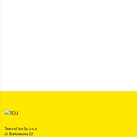
Tears of Joy Sp. z o.o.
ul. Białostocka 22