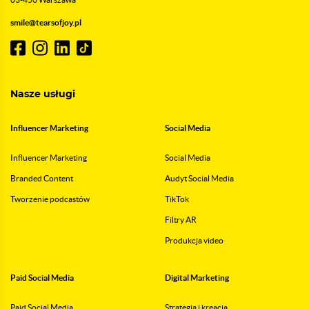
smile@tearsofjoy.pl
Nasze usługi
Influencer Marketing
Social Media
Influencer Marketing
Social Media
Branded Content
Audyt Social Media
Tworzenie podcastów
TikTok
Filtry AR
Produkcja video
Paid Social Media
Digital Marketing
Paid Social Media
Strategia i kreacja