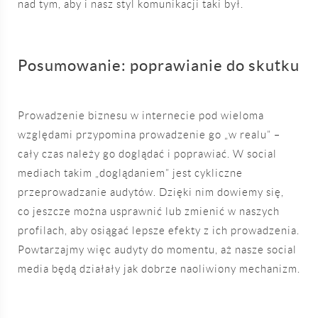
nad tym, aby i nasz styl komunikacji taki był.
Posumowanie: poprawianie do skutku
Prowadzenie biznesu w internecie pod wieloma
względami przypomina prowadzenie go „w realu” –
cały czas należy go doglądać i poprawiać. W social
mediach takim „doglądaniem” jest cykliczne
przeprowadzanie audytów. Dzięki nim dowiemy się,
co jeszcze można usprawnić lub zmienić w naszych
profilach, aby osiągać lepsze efekty z ich prowadzenia.
Powtarzajmy więc audyty do momentu, aż nasze social
media będą działały jak dobrze naoliwiony mechanizm.