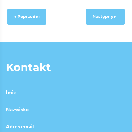
Poprzedni
Następny
Kontakt
Imię
Nazwisko
Adres
email