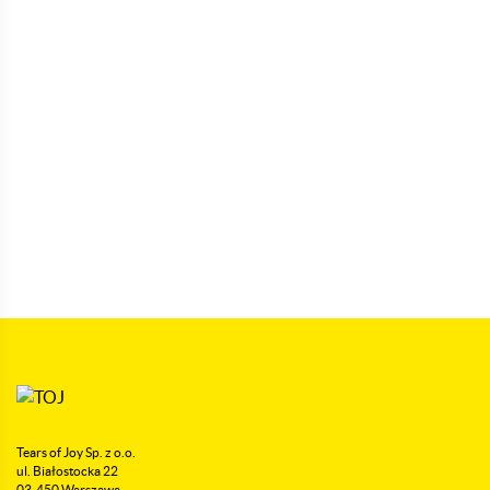
Tears of Joy Sp. z o.o.
ul. Białostocka 22
03-450 Warszawa