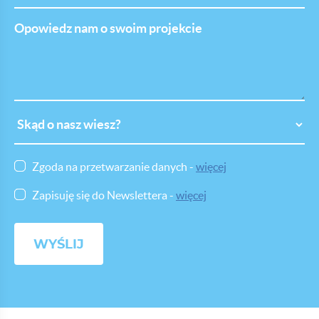
Opowiedz
nam
o
swoim
projekcie
Skąd
o
nasz
wiesz
Zgoda na przetwarzanie danych -
więcej
Zapisuję się do Newslettera -
więcej