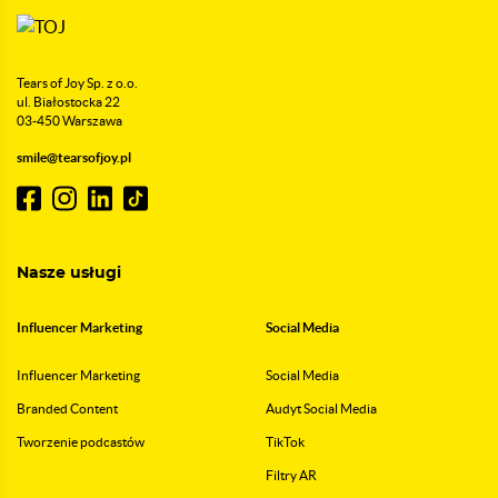
Tears of Joy Sp. z o.o.
ul. Białostocka 22
03-450 Warszawa
smile@tearsofjoy.pl
Nasze usługi
Influencer Marketing
Social Media
Influencer Marketing
Social Media
Branded Content
Audyt Social Media
Tworzenie podcastów
TikTok
Filtry AR