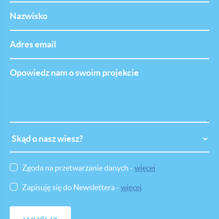
Nazwisko
Adres
email
Opowiedz
nam
o
swoim
projekcie
Skąd
o
nasz
wiesz
Zgoda na przetwarzanie danych -
więcej
Zapisuję się do Newslettera -
więcej