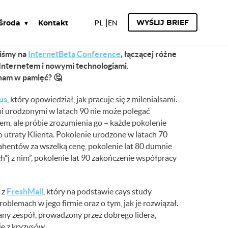
NFLUENCEREM
PL
EN
WYŚLIJ BRIEF
Środa
Kontakt
liśmy na
InternetBeta Conference
, łączącej różne
Internetem i nowymi technologiami.
 nam w pamięć?
🤔
us
, który opowiedział, jak pracuje się z milenialsami.
 urodzonymi w latach 90 nie może polegać
em, ale próbie zrozumienia go – każde pokolenie
o utraty Klienta. Pokolenie urodzone w latach 70
rahentów za wszelką cenę, pokolenie lat 80 dumnie
ch*j z nim”, pokolenie lat 90 zakończenie współpracy
 z
FreshMail
, który na podstawie cays study
oblemach w jego firmie oraz o tym, jak je rozwiązał.
y zespół, prowadzony przez dobrego lidera,
e z kryzysów.