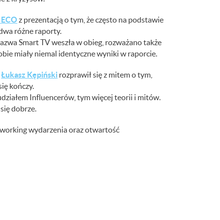
k ECO
z prezentacją o tym, że często na podstawie
dwa różne raporty.
 nazwa Smart TV weszła w obieg, rozważano także
bie miały niemal identyczne wyniki w raporcie.
–
Łukasz Kępiński
rozprawił się z mitem o tym,
się kończy.
udziałem Influencerów, tym więcej teorii i mitów.
się dobrze.
working wydarzenia oraz otwartość
ęć lub o czym chcielibyście posłuchać?
ie Influencerów, załączamy zdjęcie Adama