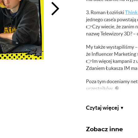
3. Roman Łoziński
Thin
jednego case’a powstają 
👉
Czy wiecie, że zanim
nazwę Telewizory 3D? – o
My także wystąpiliśmy 
że Influencer Marketing 
👉
Im więcej kampanii z 
Zdaniem Łukasza IM ma 
Poza tym doceniamy net
uczestników.
🧠
A co Wam zapadło w pami
Czytaj więcej
P.S. Pozostając w temac
z konferencji vs. z biura.
Zobacz inne