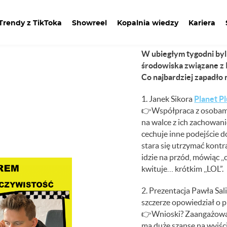
BYCIE I
Trendy z TikToka
Showreel
Kopalnia wiedzy
Kariera
W ubiegłym tygodni by
środowiska związane z 
Co najbardziej zapadło
1. Janek Sikora
Planet Pl
👉
Współpraca z osobami
na walce z ich zachowani
cechuje inne podejście d
stara się utrzymać kont
idzie na przód, mówiąc ,,
kwituje… krótkim ,,LOL”.
2. Prezentacja Pawła Sali
szczerze opowiedział o pr
👉
Wnioski? Zaangażowan
ma duże szanse na wyjści