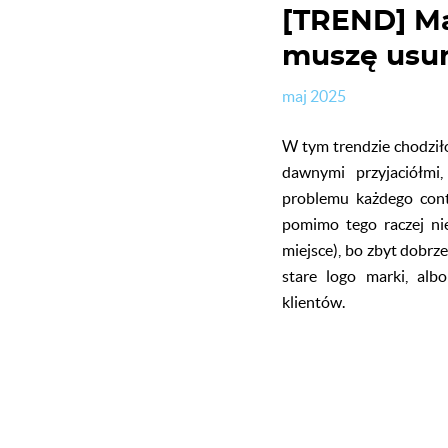
[TREND] Ma
muszę usun
maj 2025
W tym trendzie chodził
dawnymi przyjaciółmi
problemu każdego conte
pomimo tego raczej ni
miejsce), bo zbyt dobrz
stare logo marki, alb
klientów.