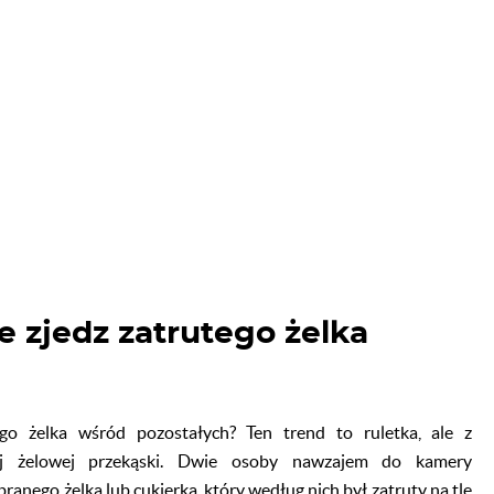
e zjedz zatrutego żelka
ego żelka wśród pozostałych? Ten trend to ruletka, ale z
ej żelowej przekąski. Dwie osoby nawzajem do kamery
anego żelka lub cukierka, który według nich był zatruty na tle