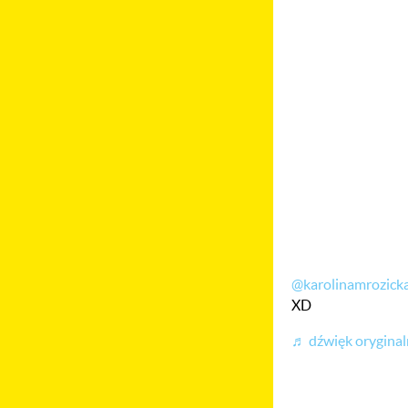
@karolinamrozick
XD
♬ dźwięk oryginal