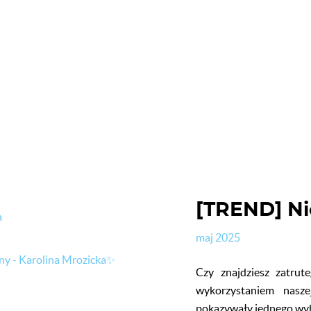
[TREND] Ni
a
maj 2025
ny - Karolina Mrozicka✨
Czy znajdziesz zatrut
wykorzystaniem nasz
pokazywały jednego wybr