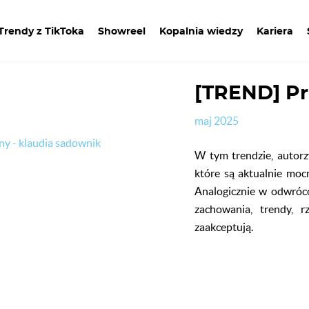
#trendy z tiktoka - TR
Trendy z TikToka
Showreel
Kopalnia wiedzy
Kariera
[TREND] Pr
maj 2025
ny - klaudia sadownik
W tym trendzie, autorzy
które są aktualnie mocne
Analogicznie w odwróco
zachowania, trendy, r
zaakceptują.