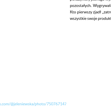
pozostałych. Wygrywała
Kto pierwszy zjadł „zat
wszystkie swoje produkty
ok.com/@jeleniewska/photo/7507671479178300694