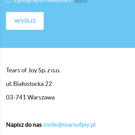
Zapisuję się do Newslettera -
więcej
Tears of Joy Sp. z o.o.
ul. Białostocka 22
03-741 Warszawa
Napisz do nas
smile@tearsofjoy.pl