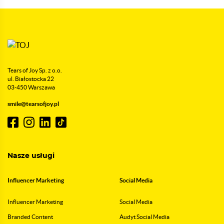
Tears of Joy Sp. z o.o.
ul. Białostocka 22
03-450 Warszawa
smile@tearsofjoy.pl
Nasze usługi
Influencer Marketing
Social Media
Influencer Marketing
Social Media
Branded Content
Audyt Social Media