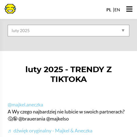
Przejdź
Otwó
do
PL
EN
Archiwa
men
luty 2025 - TRENDY Z
TIKTOKA
@majkel.aneczka
A Wy czego najbardziej nie lubicie w swoich partnerach?
🤔🤪 @brauerania @majkelso
♬ dźwięk oryginalny - Majkel & Aneczka