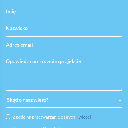
Imię
Nazwisko
Adres
email
Opowiedz
nam
o
swoim
projekcie
Skąd
o
nasz
wiesz
Zgoda na przetwarzanie danych -
więcej