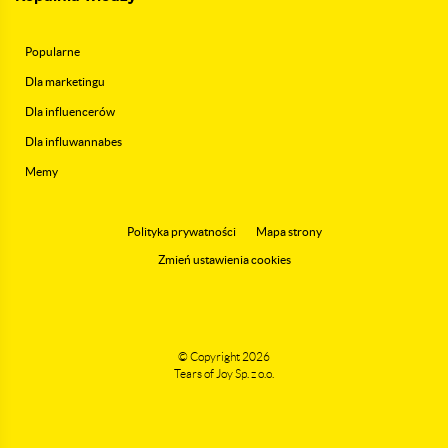
Popularne
Dla marketingu
Dla influencerów
Dla influwannabes
Memy
Polityka prywatności
Mapa strony
Zmień ustawienia cookies
© Copyright 2026
Tears of Joy Sp. z o.o.