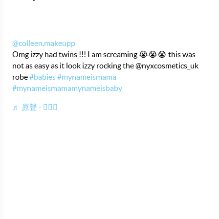
@colleen.makeupp
Omg izzy had twins !!! I am screaming 😭😭😭 this was
not as easy as it look izzy rocking the @nyxcosmetics_uk
robe
#babies
#mynameismama
#mynameismamamynameisbaby
♬ 原聲 - 💆🏿‍♀️