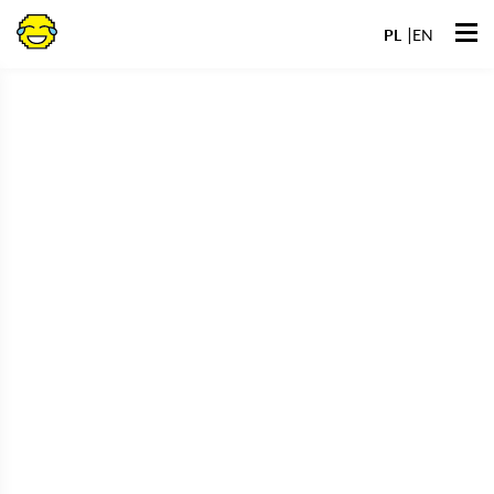
Przejdź
Otwó
do
PL
EN
men