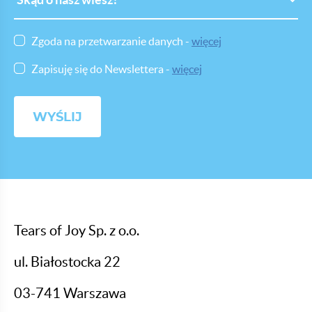
o
nasz
wiesz
Zgoda na przetwarzanie danych -
więcej
Zapisuję się do Newslettera -
więcej
Tears of Joy Sp. z o.o.
ul. Białostocka 22
03-741 Warszawa