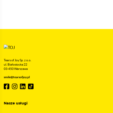
Tears of Joy Sp. z o.o.
ul. Białostocka 22
03-450 Warszawa
smile@tearsofjoy.pl
Nasze usługi