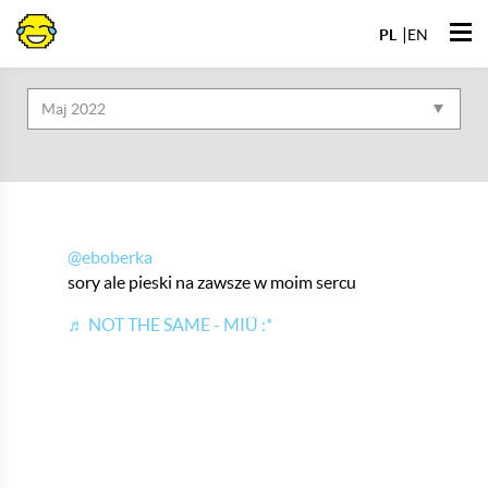
Przejdź
Otwó
do
PL
EN
Archiwa
men
@eboberka
sory ale pieski na zawsze w moim sercu
♬ NOT THE SAME - MIÜ :*