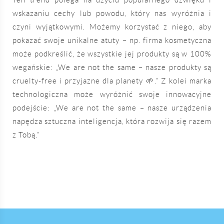
Ten trend polega na użyciu popularnego dźwięku i
wskazaniu cechy lub powodu, który nas wyróżnia i
czyni wyjątkowymi. Możemy korzystać z niego, aby
pokazać swoje unikalne atuty – np. firma kosmetyczna
może podkreślić, że wszystkie jej produkty są w 100%
wegańskie: „We are not the same – nasze produkty są
cruelty-free i przyjazne dla planety 🌱.” Z kolei marka
technologiczna może wyróżnić swoje innowacyjne
podejście: „We are not the same – nasze urządzenia
napędza sztuczna inteligencja, która rozwija się razem
z Tobą.”