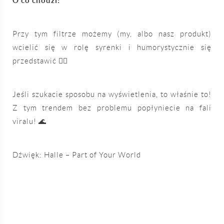
O co chodzi:
Przy tym filtrze możemy (my, albo nasz produkt)
wcielić się w rolę syrenki i humorystycznie się
przedstawić
🧜‍♀️
Jeśli szukacie sposobu na wyświetlenia, to właśnie to!
Z tym trendem bez problemu popłyniecie na fali
viralu!
🌊
Dźwięk: Halle – Part of Your World