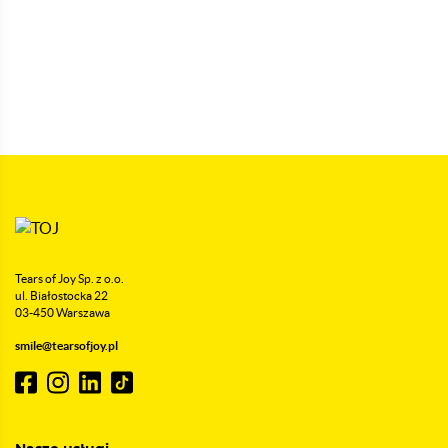
Tears of Joy Sp. z o.o.
ul. Białostocka 22
03-450 Warszawa
smile@tearsofjoy.pl