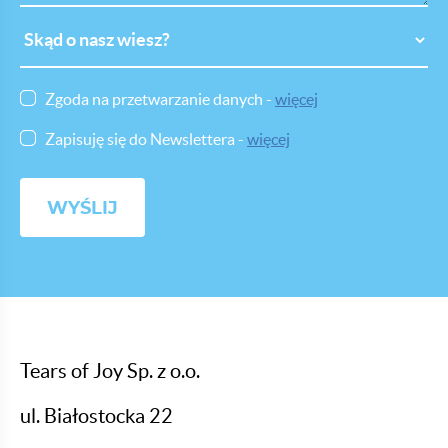
Skąd
o
nasz
wiesz
Zgoda na przetwarzanie danych -
więcej
Zapisuję się do Newslettera -
więcej
Tears of Joy Sp. z o.o.
ul. Białostocka 22