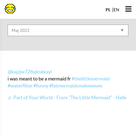
Przejdź
Otwó
do
PL
EN
Archiwa
men
@kajzjw728xjkskkayl
i was meant to be a mermaid fr
#thelittlemermaid
#waterfilter
#funny
#fatmermaidsmakewaves
♬ Part of Your World - From "The Little Mermaid" - Halle