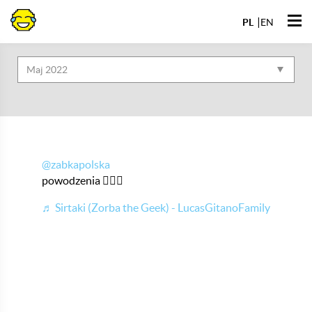
Przejdź
Otwó
do
PL
EN
Archiwa
men
@zabkapolska
powodzenia 💁🏼‍♀️
♬ Sirtaki (Zorba the Geek) - LucasGitanoFamily