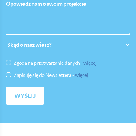
nam
o
swoim
projekcie
Skąd
o
nasz
wiesz
Zgoda na przetwarzanie danych -
więcej
Zapisuję się do Newslettera -
więcej