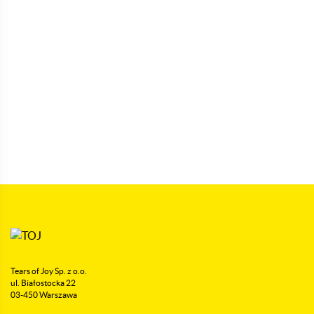
Tears of Joy Sp. z o.o.
ul. Białostocka 22
03-450 Warszawa