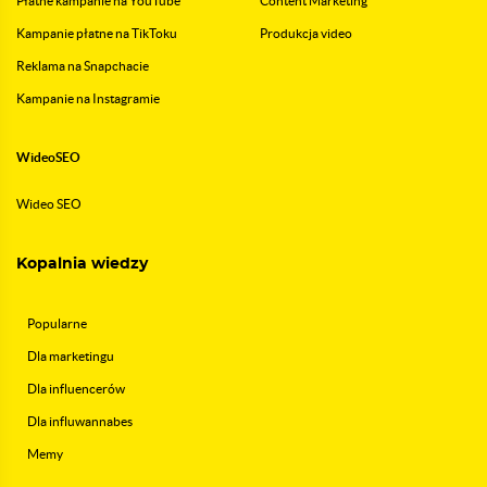
Płatne kampanie na YouTube
Content Marketing
Kampanie płatne na TikToku
Produkcja video
Reklama na Snapchacie
Kampanie na Instagramie
WideoSEO
Wideo SEO
Kopalnia wiedzy
Popularne
Dla marketingu
Dla influencerów
Dla influwannabes
Memy