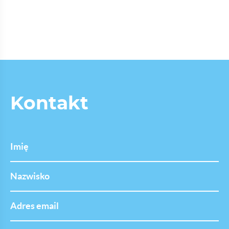
Kontakt
Imię
Nazwisko
Adres
email
Opowiedz