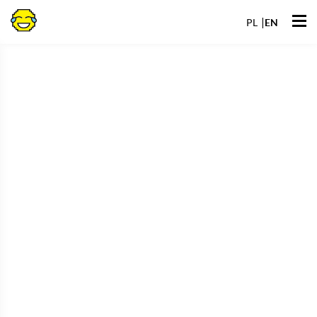
Go
Ope
to
PL
EN
men